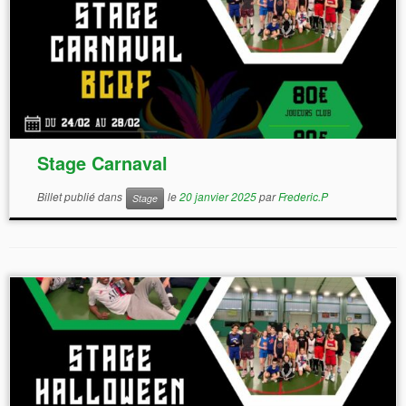
emerick@bcqf.fr
Stage Carnaval
Billet publié dans
le
20 janvier 2025
par
Frederic.P
Stage