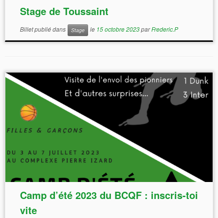
Stage de Toussaint
Billet publié dans
le
15 octobre 2023
par
Frederic.P
Stage
Camp d’été 2023 du BCQF : inscris-toi
vite