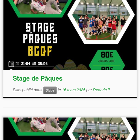
Stage de Pâques
Billet publié dans
le
16 mars 2025
par
Frederic.P
Stage