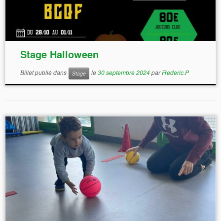
Stage Halloween
Billet publié dans
le
30 septembre 2024
par
Frederic.P
Stage