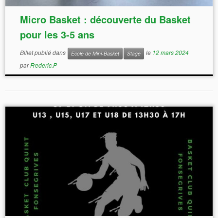
Micro Basket : découverte du Basket
pour les 3-5 ans
Billet publié dans
le
12 mars 2024
Ecole de Mini-Basket
Stage
par
Frederic.P