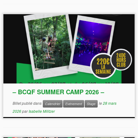
– BCQF SUMMER CAMP 2026 –
Billet publié dans
le
28 mars
Calendrier
Evénement
Stage
emerick@bcqf.fr
2026
par
Isabelle Militzer