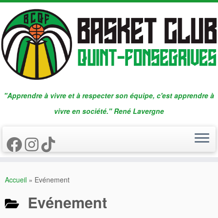
Passer
au
contenu
"Apprendre à vivre et à respecter son équipe, c'est apprendre à
vivre en société." René Lavergne
Accueil
»
Evénement
Evénement