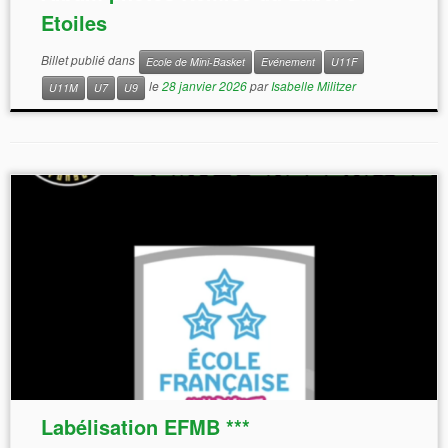
Etoiles
Billet publié dans
Ecole de Mini-Basket
Evénement
U11F
le
28 janvier 2026
par
Isabelle Militzer
U11M
U7
U9
Labélisation EFMB ***