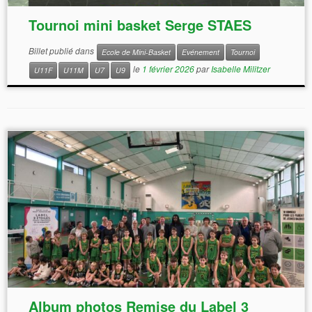
Tournoi mini basket Serge STAES
Billet publié dans
Ecole de Mini-Basket
Evénement
Tournoi
le
1 février 2026
par
Isabelle Militzer
U11F
U11M
U7
U9
Album photos Remise du Label 3