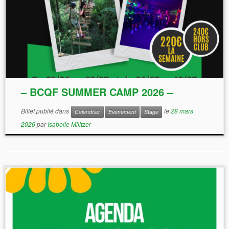
– BCQF SUMMER CAMP 2026 –
Billet publié dans
le
28 mars
Calendrier
Evénement
Stage
emerick@bcqf.fr
2026
par
Isabelle Militzer