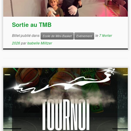
Sortie au TMB
Billet publié dans
le
7 février
Ecole de Mini-Basket
Evénement
2026
par
Isabelle Militzer