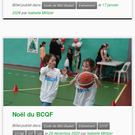
Billet publié dans
le
17 janvier
Ecole de Mini-Basket
Evénement
2026
par
Isabelle Militzer
Noël du BCQF
Billet publié dans
Ecole de Mini-Basket
Evénement
U11F
le
29 décembre 2025
par
Isabelle Militzer
U11M
U7
U9