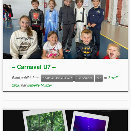
– Carnaval U7 –
Billet publié dans
le
2 avril
Ecole de Mini-Basket
Evénement
U7
2026
par
Isabelle Militzer