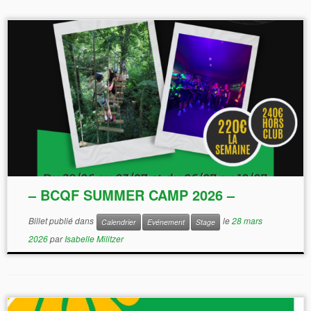
– BCQF SUMMER CAMP 2026 –
Billet publié dans
le
28 mars
Calendrier
Evénement
Stage
emerick@bcqf.fr
2026
par
Isabelle Militzer