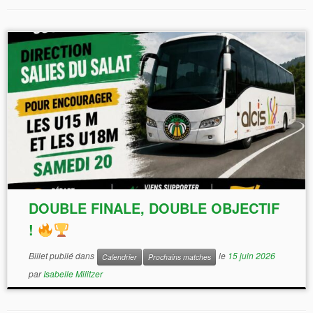
DOUBLE FINALE, DOUBLE OBJECTIF
!
Billet publié dans
le
15 juin 2026
Calendrier
Prochains matches
par
Isabelle Militzer