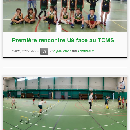
Première rencontre U9 face au TCMS
Billet publié dans
le
6 juin 2021
par
Frederic.P
U9