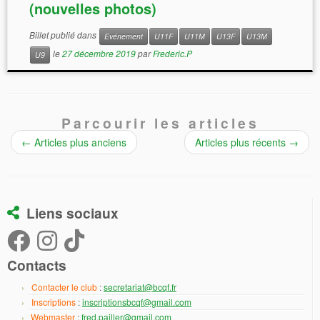
(nouvelles photos)
Billet publié dans
Evénement
U11F
U11M
U13F
U13M
le
27 décembre 2019
par
Frederic.P
U9
Parcourir les articles
←
Articles plus anciens
Articles plus récents
→
Liens sociaux
Contacts
Contacter le club
:
secretariat@bcqf.fr
Inscriptions
:
inscriptionsbcqf@gmail.com
Webmaster
:
fred.pailler@gmail.com