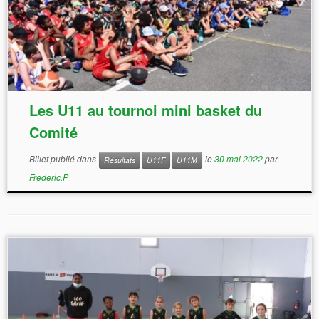
Les U11 au tournoi mini basket du
Comité
Billet publié dans
le
30 mai 2022
par
Résultats
U11F
U11M
Frederic.P