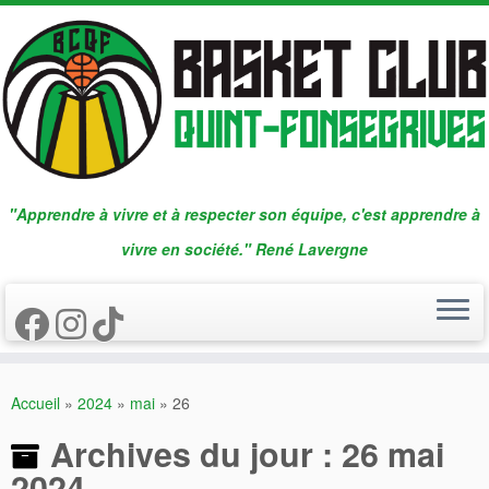
Passer
au
contenu
"Apprendre à vivre et à respecter son équipe, c'est apprendre à
vivre en société." René Lavergne
Accueil
»
2024
»
mai
»
26
Archives du jour :
26 mai
2024