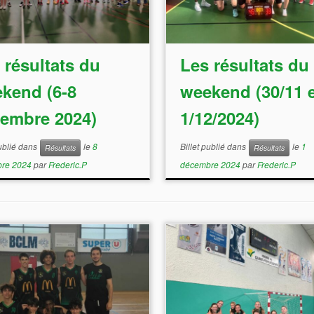
 résultats du
Les résultats du
kend (6-8
weekend (30/11 e
embre 2024)
1/12/2024)
publié dans
le
8
Billet publié dans
le
1
Résultats
Résultats
re 2024
par
Frederic.P
décembre 2024
par
Frederic.P