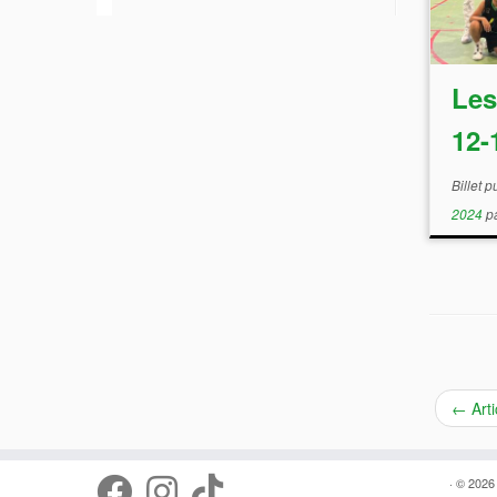
Les
12-
Billet 
2024
p
←
Arti
· © 202