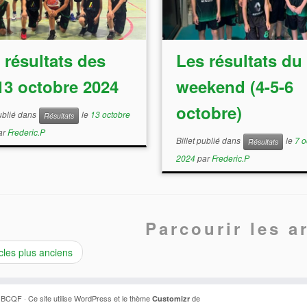
 résultats des
Les résultats du
13 octobre 2024
weekend (4-5-6
octobre)
publié dans
le
13 octobre
Résultats
ar
Frederic.P
Billet publié dans
le
7 o
Résultats
2024
par
Frederic.P
Parcourir les ar
cles plus anciens
6
BCQF
· Ce site utilise
WordPress
et le thème
de
Customizr