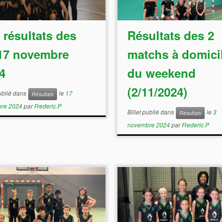
 résultats des
Résultats des 2
17 novembre
matchs à domici
4
du weekend
(2/11/2024)
publié dans
le
17
Résultats
re 2024
par
Frederic.P
Billet publié dans
le
3
Résultats
novembre 2024
par
Frederic.P