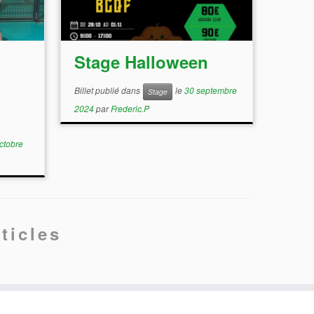
Stage Halloween
Billet publié dans
le
30 septembre
Stage
2024
par
Frederic.P
ctobre
ticles