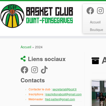
Passer
au
contenu
Accueil
Boutique
Accueil
»
2024
A
Liens sociaux
Contacts
Contacter le club
:
secretariat@bcqf.fr
Inscriptions
:
inscriptionsbcqf@gmail.com
Webmaster
:
fred.pailler@gmail.com