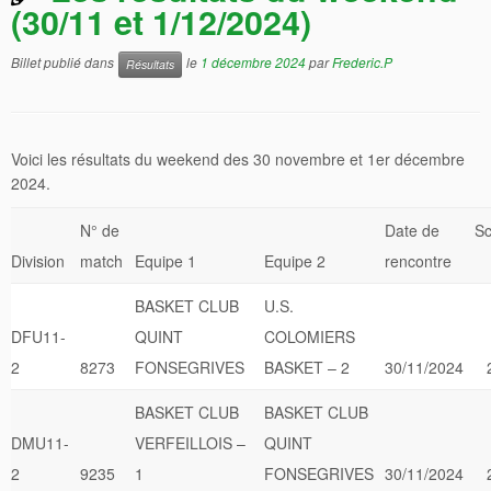
(30/11 et 1/12/2024)
Billet publié dans
le
1 décembre 2024
par
Frederic.P
Résultats
Voici les résultats du weekend des 30 novembre et 1er décembre
2024.
N° de
Date de
Sc
Division
match
Equipe 1
Equipe 2
rencontre
BASKET CLUB
U.S.
DFU11-
QUINT
COLOMIERS
2
8273
FONSEGRIVES
BASKET – 2
30/11/2024
BASKET CLUB
BASKET CLUB
DMU11-
VERFEILLOIS –
QUINT
2
9235
1
FONSEGRIVES
30/11/2024