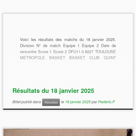
Voici les résultats des matchs du 18 janvier 2025.
Division N° de match Equipe 1 Equipe 2 Date de
rencontre Score 1 Score 2 DFU11-3 8227 TOULOUSE
METROPOLE BASKET BASKET CLUB QUINT
FONSEGRIVES 18/01/2025 DMU11-3 9153 BASKET
CLUB QUINT FONSEGRIVES B. LABEGE
AUZEVILLE CLUB 18/01/2025 10 22 DFU13 32056
CARAMAN BASKET CLUB BASKET CLUB QUINT
FONSEGRIVES 18/01/2025 47 39 DMU13-3 35129
Résultats du 18 janvier 2025
BASKET CLUB QUINT FONSEGRIVES IE –
BASKET SAINT ORENS – 2 18/01/2025 32 36
Billet publié dans
le
19 janvier 2025
par
Frederic.P
Résultats
DFU15-2 54056 UN. OL. DE PAMIERS – 2 BASKET
CLUB QUINT FONSEGRIVES 18/01/2025 52 42
RMU15-2 4775 BASKET CLUB QUINT
FONSEGRIVES IE – CTC BAB’SS […]