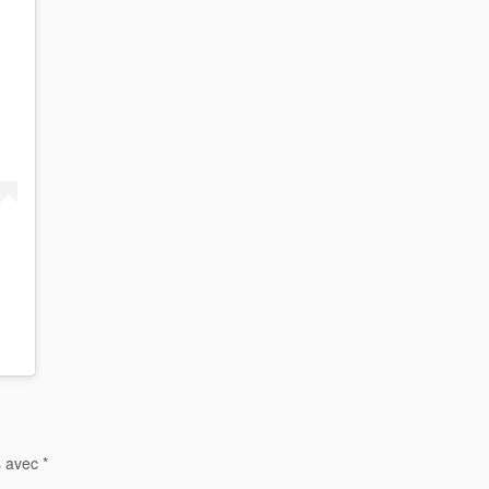
s avec
*