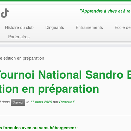
"Apprendre à vivre et à r
Histoire du club
Dirigeants
Entraînements
École de
Partenaires
7e édition en préparation
ournoi National Sandro Ba
tion en préparation
ié dans
le
17 mars 2025
par
Frederic.P
Tournoi
s formules avec ou sans hébergement
: