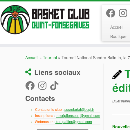
Passer
au
contenu
Accueil
Boutique
Accueil
»
Tournoi
»
Tournoi National Sandro Ballotta, la 
T
Liens sociaux
édi
Contacts
Billet publ
Contacter le club
:
secretariat@bcqf.fr
Inscriptions
:
inscriptionsbcqf@gmail.com
Webmaster
:
fred.pailler@gmail.com
Nouvelle