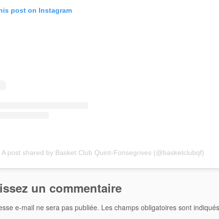
his post on Instagram
A post shared by Basket Club Quint-Fonsegrives (@basketclubqf)
issez un commentaire
esse e-mail ne sera pas publiée.
Les champs obligatoires sont indiqué