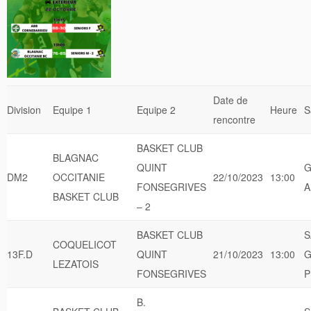
Date de
Division
Equipe 1
Equipe 2
Heure
S
rencontre
BASKET CLUB
BLAGNAC
QUINT
G
DM2
OCCITANIE
22/10/2023
13:00
FONSEGRIVES
A
BASKET CLUB
– 2
BASKET CLUB
S
COQUELICOT
13F.D
QUINT
21/10/2023
13:00
G
LEZATOIS
FONSEGRIVES
P
B.