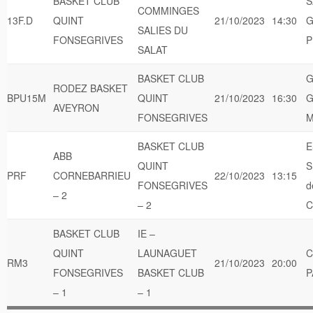
BASKET CLUB
S
COMMINGES
13F.D
QUINT
21/10/2023
14:30
G
SALIES DU
FONSEGRIVES
P
SALAT
BASKET CLUB
G
RODEZ BASKET
BPU15M
QUINT
21/10/2023
16:30
G
AVEYRON
FONSEGRIVES
M
BASKET CLUB
E
ABB
QUINT
S
PRF
CORNEBARRIEU
22/10/2023
13:15
FONSEGRIVES
d
– 2
– 2
C
BASKET CLUB
IE –
QUINT
LAUNAGUET
C
RM3
21/10/2023
20:00
FONSEGRIVES
BASKET CLUB
P
– 1
– 1