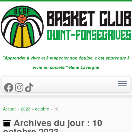
Passer
au
contenu
"Apprendre à vivre et à respecter son équipe, c'est apprendre à
vivre en société." René Lavergne
Accueil
»
2023
»
octobre
»
10
Archives du jour :
10
octobre 2023