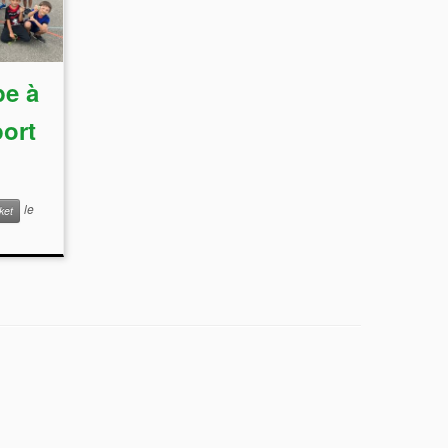
pe à
ort
le
ket