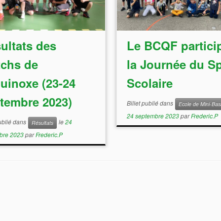
ultats des
Le BCQF partici
chs de
la Journée du Sp
quinoxe (23-24
Scolaire
tembre 2023)
Billet publié dans
Ecole de Mini-Bas
24 septembre 2023
par
Frederic.P
publié dans
le
24
Résultats
bre 2023
par
Frederic.P