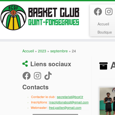
Passer
au
contenu
Accueil
Boutique
Accueil
»
2023
»
septembre
»
24
A
Liens sociaux
Contacts
Contacter le club
:
secretariat@bcqf.fr
Inscriptions
:
inscriptionsbcqf@gmail.com
Webmaster
:
fred.pailler@gmail.com