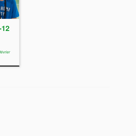
-12
février