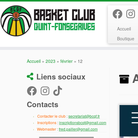
Passer
au
contenu
Accueil
Boutique
Accueil
»
2023
»
février
»
12
A
Liens sociaux
Contacts
Contacter le club
:
secretariat@bcqf.fr
Inscriptions
:
inscriptionsbcqf@gmail.com
Webmaster
:
fred.pailler@gmail.com