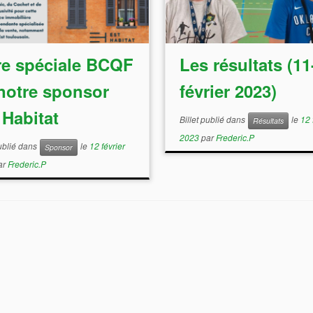
re spéciale BCQF
Les résultats (11
notre sponsor
février 2023)
 Habitat
Billet publié dans
le
12 
Résultats
2023
par
Frederic.P
publié dans
le
12 février
Sponsor
ar
Frederic.P