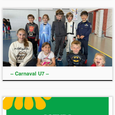
– Carnaval U7 –